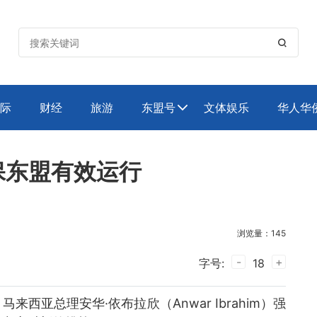

际
财经
旅游
东盟号
文体娱乐
华人华

保东盟有效运行
浏览量：145
-
+
字号:
18
西亚总理安华·依布拉欣（Anwar Ibrahim）强