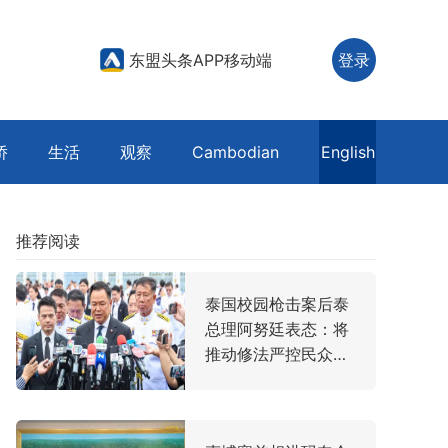
东盟头条APP移动端
登录
侨
生活
观察
Cambodian
English
推荐阅读
泰国校园枪击案后泰
总理阿努廷表态：将
推动修法严控民众携
枪