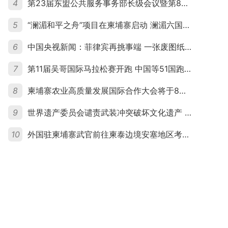
4
第23届东盟公共服务事务部长级会议暨第8届东盟与中日韩公共服务事务部长级会议在柬埔寨暹粒开幕
5
“澜湄和平之舟”项目在柬埔寨启动 澜湄六国青年共话和平与发展
6
中国央视新闻：菲律宾再挑事端 一张废图纸划不走中国黄岩岛
7
第11届吴哥国际马拉松赛开跑 中国等51国跑者齐聚暹粒
8
柬埔寨农业高质量发展国际合作大会将于8月20日举行
9
世界遗产委员会谴责武装冲突破坏文化遗产 柬埔寨呼吁依法追责并加强国际合作
10
外国驻柬埔寨武官前往柬泰边境安塞地区考察 柬方介绍“危险握手”事件及边境情况