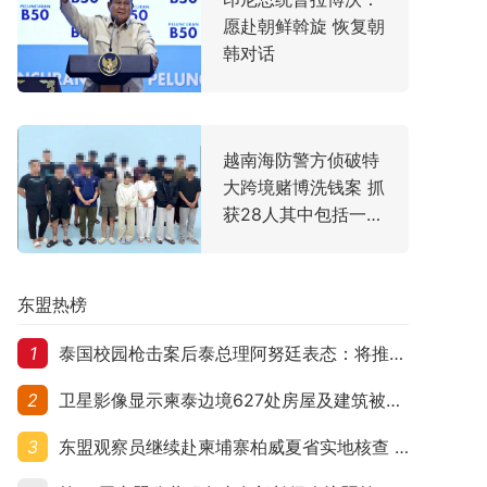
愿赴朝鲜斡旋 恢复朝
韩对话
越南海防警方侦破特
大跨境赌博洗钱案 抓
获28人其中包括一名
中国主犯
东盟热榜
1
泰国校园枪击案后泰总理阿努廷表态：将推动修法严控民众携枪
2
卫星影像显示柬泰边境627处房屋及建筑被夷平 人权组织呼吁保护平民财产
3
东盟观察员继续赴柬埔寨柏威夏省实地核查 走访遭袭柬埔寨平民村庄