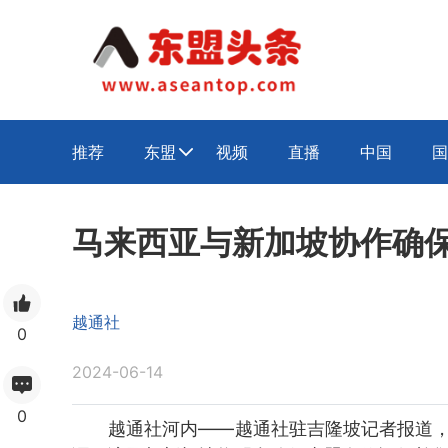
推荐
东盟
视频
直播
中国
国

马来西亚与新加坡协作确
越通社
0
2024-06-14
0
越通社河内——越通社驻吉隆坡记者报道，马来