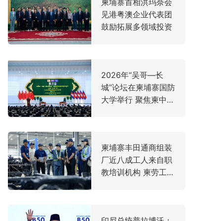
柬埔寨首相洪玛奈会
见港粤澳企业代表团
鼓励拓展多领域投资
2026年“吴哥—长
城”论坛在柬埔寨国防
大学举行 聚焦柬中友
谊与地区和平稳定
柬埔寨丰田通商组装
厂近八成工人来自职
教培训机构 柬劳工大
臣亲赴走访
印尼总统普拉博沃：