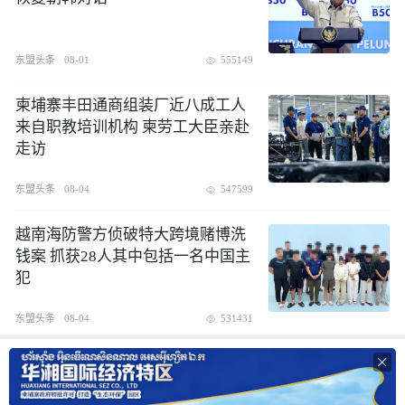
东盟头条
08-01
555149
柬埔寨丰田通商组装厂近八成工人
来自职教培训机构 柬劳工大臣亲赴
走访
东盟头条
08-04
547599
越南海防警方侦破特大跨境赌博洗
钱案 抓获28人其中包括一名中国主
犯
东盟头条
08-04
531431
