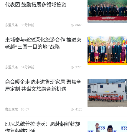
代表团 鼓励拓展多领域投资
东盟头条
33分钟前
8663
柬埔寨与老挝深化旅游合作 推进柬
老越“三国一目的地”战略
东盟头条
54分钟前
2228
商会暖企走访走进鲁班家居 聚焦全
屋定制 共谋文旅融合新机遇
鲁班家居
08-07
4120
印尼总统普拉博沃：愿赴朝鲜斡旋
恢复朝韩对话