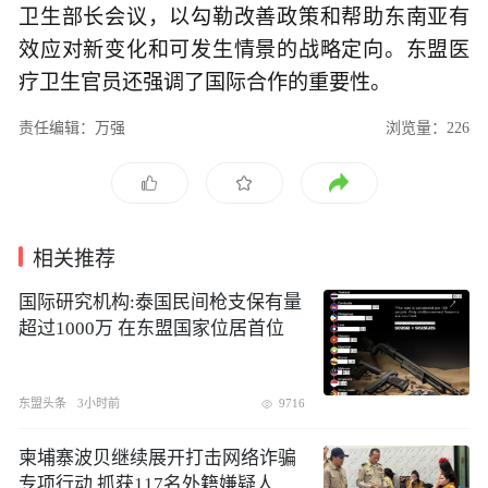
卫生部长会议，以勾勒改善政策和帮助东南亚有
效应对新变化和可发生情景的战略定向。东盟医
疗卫生官员还强调了国际合作的重要性。
责任编辑：万强
浏览量：226
相关推荐
国际研究机构:泰国民间枪支保有量
超过1000万 在东盟国家位居首位
东盟头条
3小时前
9716
​柬埔寨波贝继续展开打击网络诈骗
专项行动 抓获117名外籍嫌疑人