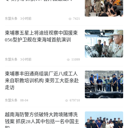
东盟头条
3小时前
7421
柬埔寨五星上将迪班视察中国援柬
056型护卫舰在柬海域首航演训
东盟头条
3小时前
11099
柬埔寨丰田通商组装厂近八成工人
来自职教培训机构 柬劳工大臣亲赴
走访
东盟头条
08-04
679710
越南海防警方侦破特大跨境赌博洗
钱案 抓获28人其中包括一名中国主