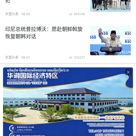
犯
东盟头条
08-04
664146
印尼总统普拉博沃：愿赴朝鲜斡旋
恢复朝韩对话
东盟头条
08-01
555237
