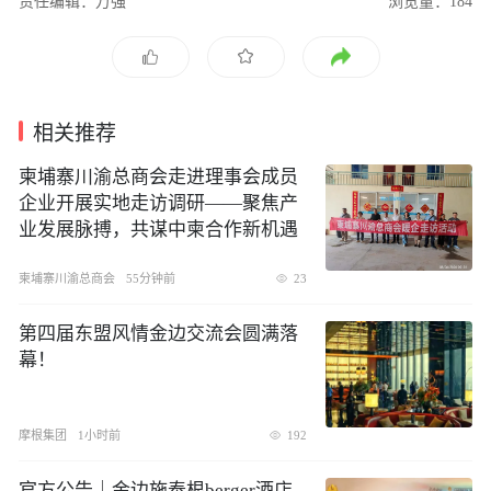
责任编辑：万强
浏览量：184
相关推荐
柬埔寨川渝总商会走进理事会成员
企业开展实地走访调研——聚焦产
业发展脉搏，共谋中柬合作新机遇
柬埔寨川渝总商会
55分钟前
23
第四届东盟风情金边交流会圆满落
幕！
摩根集团
1小时前
192
官方公告｜金边施泰根berger酒店