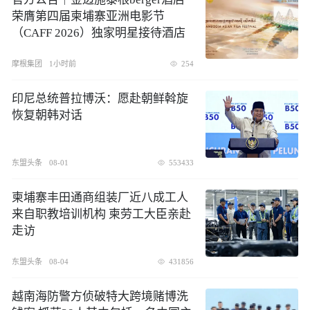
荣膺第四届柬埔寨亚洲电影节
（CAFF 2026）独家明星接待酒店
摩根集团
1小时前
254
印尼总统普拉博沃：愿赴朝鲜斡旋
恢复朝韩对话
东盟头条
08-01
553433
柬埔寨丰田通商组装厂近八成工人
来自职教培训机构 柬劳工大臣亲赴
走访
东盟头条
08-04
431856
越南海防警方侦破特大跨境赌博洗