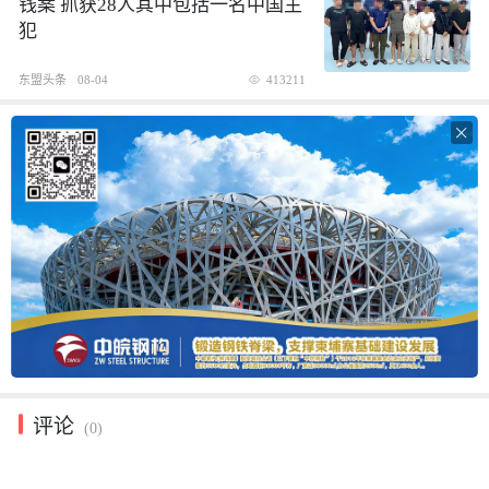
钱案 抓获28人其中包括一名中国主
犯
东盟头条
08-04
413211

评论
(0)