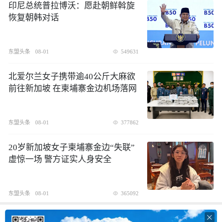
印尼总统普拉博沃：愿赴朝鲜斡旋
恢复朝韩对话
东盟头条
08-01
549631
北爱尔兰女子携带逾40公斤大麻欲
前往新加坡 在柬埔寨金边机场落网
东盟头条
08-01
377862
20岁新加坡女子柬埔寨金边“失联”
虚惊一场 警方证实人身安全
东盟头条
08-01
365092
